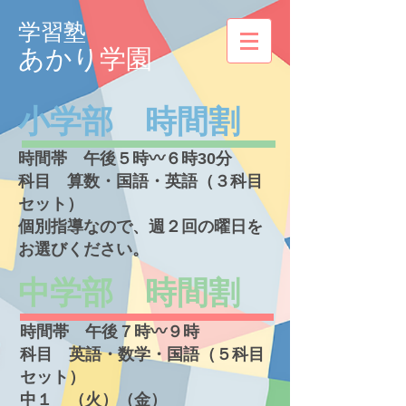
学習塾
​あかり学園
​小学部 時間割
時間帯 午後５時〰６時30分
科目 算数・国語・英語（３科目
セット）
個別指導なので、週２回の曜日を
お選びください。
​中学部 時間割
時間帯 午後７時〰９時
科目 英語・数学・国語（５科目
セット）
中１ （火）（金）